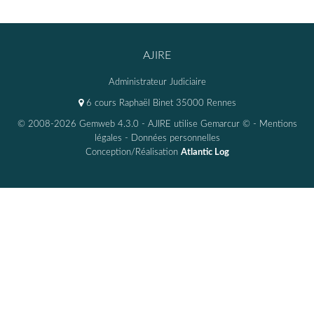
AJIRE
Administrateur Judiciaire
6 cours Raphaël Binet 35000 Rennes
© 2008-2026 Gemweb 4.3.0
- AJIRE utilise
Gemarcur ©
-
Mentions
légales
-
Données personnelles
Conception/Réalisation
Atlantic Log