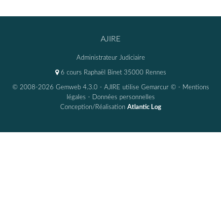
AJIRE
Administrateur Judiciaire
6 cours Raphaël Binet 35000 Rennes
© 2008-2026 Gemweb 4.3.0
- AJIRE utilise
Gemarcur ©
-
Mentions
légales
-
Données personnelles
Conception/Réalisation
Atlantic Log