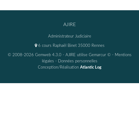
AJIRE
Administrateur Judiciaire
6 cours Raphaël Binet 35000 Rennes
© 2008-2026 Gemweb 4.3.0
- AJIRE utilise
Gemarcur ©
-
Mentions
légales
-
Données personnelles
Conception/Réalisation
Atlantic Log