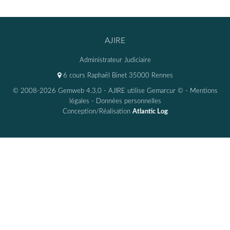
AJIRE
Administrateur Judiciaire
6 cours Raphaël Binet 35000 Rennes
© 2008-2026 Gemweb 4.3.0
- AJIRE utilise
Gemarcur ©
-
Mentions
légales
-
Données personnelles
Conception/Réalisation
Atlantic Log