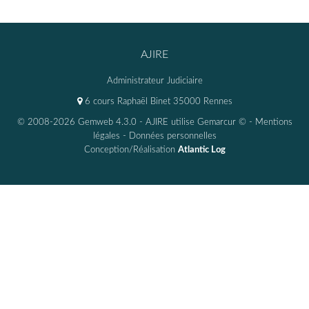
AJIRE
Administrateur Judiciaire
6 cours Raphaël Binet 35000 Rennes
© 2008-2026 Gemweb 4.3.0
- AJIRE utilise
Gemarcur ©
-
Mentions
légales
-
Données personnelles
Conception/Réalisation
Atlantic Log