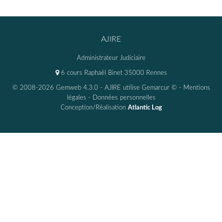
AJIRE
Administrateur Judiciaire
6 cours Raphaël Binet 35000 Rennes
© 2008-2026 Gemweb 4.3.0
- AJIRE utilise
Gemarcur ©
-
Mentions
légales
-
Données personnelles
Conception/Réalisation
Atlantic Log