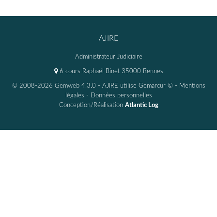
AJIRE
Administrateur Judiciaire
6 cours Raphaël Binet 35000 Rennes
© 2008-2026 Gemweb 4.3.0
- AJIRE utilise
Gemarcur ©
-
Mentions
légales
-
Données personnelles
Conception/Réalisation
Atlantic Log