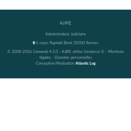
AJIRE
Administrateur Judiciaire
6 cours Raphaël Binet 35000 Rennes
© 2008-2026 Gemweb 4.3.0
- AJIRE utilise
Gemarcur ©
-
Mentions
légales
-
Données personnelles
Conception/Réalisation
Atlantic Log