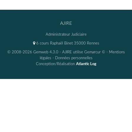
AJIRE
Administrateur Judiciaire
6 cours Raphaël Binet 35000 Rennes
© 2008-2026 Gemweb 4.3.0
- AJIRE utilise
Gemarcur ©
-
Mentions
légales
-
Données personnelles
Conception/Réalisation
Atlantic Log