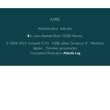
AJIRE
Administrateur Judiciaire
6 cours Raphaël Binet 35000 Rennes
© 2008-2026 Gemweb 4.3.0
- AJIRE utilise
Gemarcur ©
-
Mentions
légales
-
Données personnelles
Conception/Réalisation
Atlantic Log