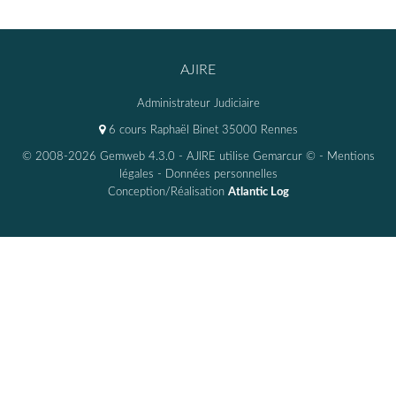
AJIRE
Administrateur Judiciaire
6 cours Raphaël Binet 35000 Rennes
© 2008-2026 Gemweb 4.3.0
- AJIRE utilise
Gemarcur ©
-
Mentions
légales
-
Données personnelles
Conception/Réalisation
Atlantic Log