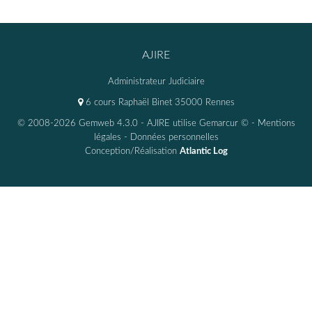
AJIRE
Administrateur Judiciaire
6 cours Raphaël Binet 35000 Rennes
© 2008-2026 Gemweb 4.3.0
- AJIRE utilise
Gemarcur ©
-
Mentions
légales
-
Données personnelles
Conception/Réalisation
Atlantic Log