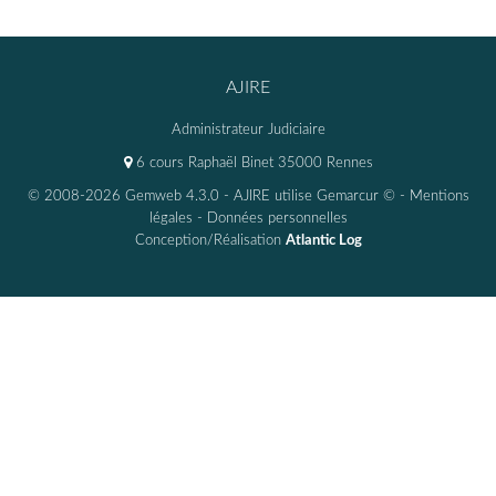
AJIRE
Administrateur Judiciaire
6 cours Raphaël Binet 35000 Rennes
© 2008-2026 Gemweb 4.3.0
- AJIRE utilise
Gemarcur ©
-
Mentions
légales
-
Données personnelles
Conception/Réalisation
Atlantic Log