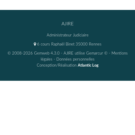
AJIRE
Administrateur Judiciaire
6 cours Raphaël Binet 35000 Rennes
© 2008-2026 Gemweb 4.3.0
- AJIRE utilise
Gemarcur ©
-
Mentions
légales
-
Données personnelles
Conception/Réalisation
Atlantic Log