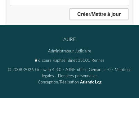
AJIRE
Administrateur Judiciaire
6 cours Raphaël Binet 35000 Rennes
© 2008-2026 Gemweb 4.3.0
- AJIRE utilise
Gemarcur ©
-
Mentions
légales
-
Données personnelles
Conception/Réalisation
Atlantic Log