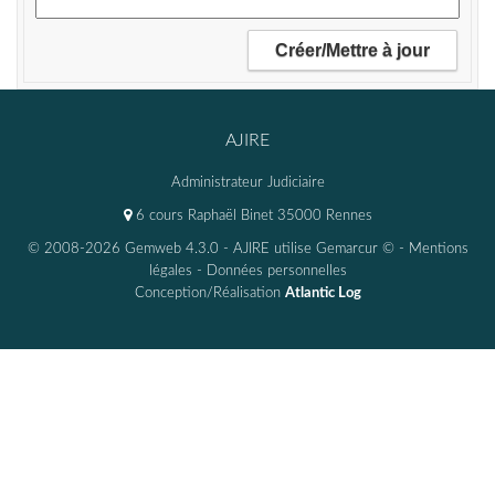
AJIRE
Administrateur Judiciaire
6 cours Raphaël Binet 35000 Rennes
© 2008-2026 Gemweb 4.3.0
- AJIRE utilise
Gemarcur ©
-
Mentions
légales
-
Données personnelles
Conception/Réalisation
Atlantic Log