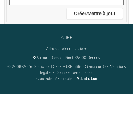
AJIRE
Administrateur Judiciaire
6 cours Raphaël Binet 35000 Rennes
© 2008-2026 Gemweb 4.3.0
- AJIRE utilise
Gemarcur ©
-
Mentions
légales
-
Données personnelles
Conception/Réalisation
Atlantic Log