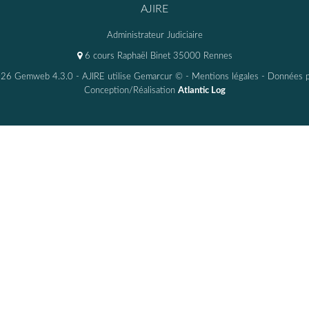
AJIRE
Administrateur Judiciaire
6 cours Raphaël Binet 35000 Rennes
26 Gemweb 4.3.0
- AJIRE utilise
Gemarcur ©
-
Mentions légales
-
Données p
Conception/Réalisation
Atlantic Log