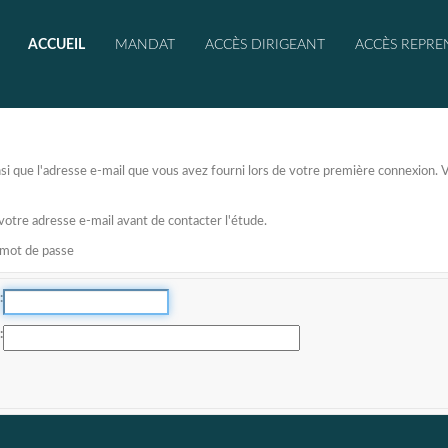
ACCUEIL
MANDAT
ACCÈS DIRIGEANT
ACCÈS REPRE
 ainsi que l'adresse e-mail que vous avez fourni lors de votre première connexion
 votre adresse e-mail avant de contacter l'étude.
e mot de passe