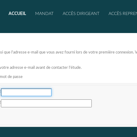
ACCUEIL
MANDAT
ACCÈS DIRIGEANT
ACCÈS REPRE
 ainsi que l'adresse e-mail que vous avez fourni lors de votre première connexion
 votre adresse e-mail avant de contacter l'étude.
e mot de passe