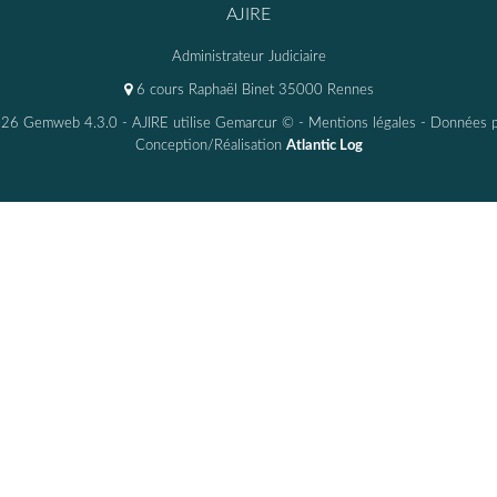
AJIRE
Administrateur Judiciaire
6 cours Raphaël Binet 35000 Rennes
26 Gemweb 4.3.0
- AJIRE utilise
Gemarcur ©
-
Mentions légales
-
Données p
Conception/Réalisation
Atlantic Log