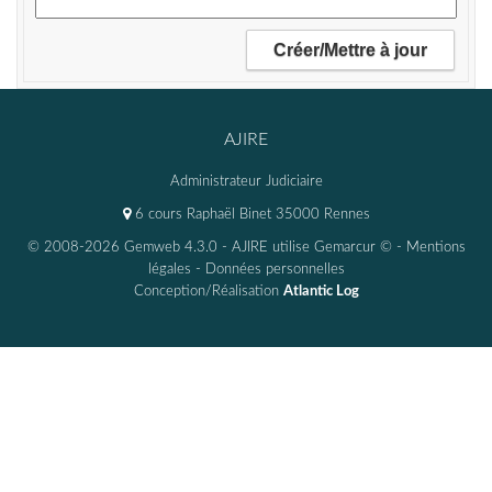
AJIRE
Administrateur Judiciaire
6 cours Raphaël Binet 35000 Rennes
© 2008-2026 Gemweb 4.3.0
- AJIRE utilise
Gemarcur ©
-
Mentions
légales
-
Données personnelles
Conception/Réalisation
Atlantic Log