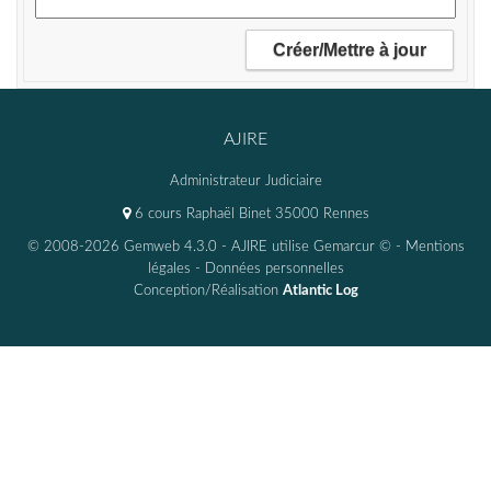
AJIRE
Administrateur Judiciaire
6 cours Raphaël Binet 35000 Rennes
© 2008-2026 Gemweb 4.3.0
- AJIRE utilise
Gemarcur ©
-
Mentions
légales
-
Données personnelles
Conception/Réalisation
Atlantic Log