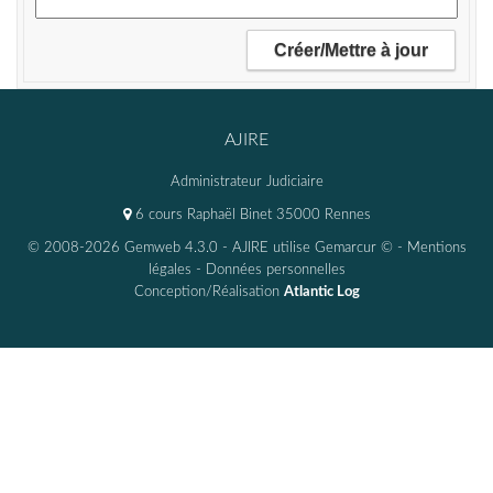
AJIRE
Administrateur Judiciaire
6 cours Raphaël Binet 35000 Rennes
© 2008-2026 Gemweb 4.3.0
- AJIRE utilise
Gemarcur ©
-
Mentions
légales
-
Données personnelles
Conception/Réalisation
Atlantic Log