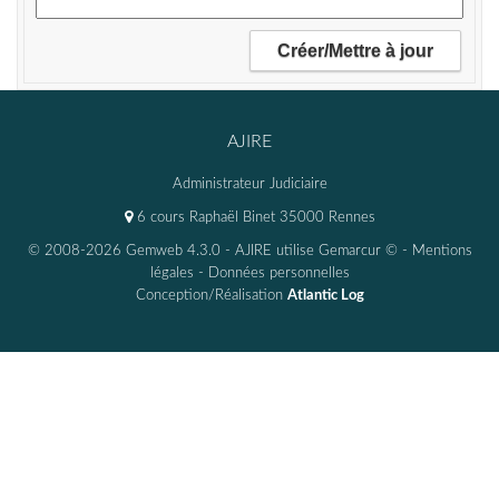
AJIRE
Administrateur Judiciaire
6 cours Raphaël Binet 35000 Rennes
© 2008-2026 Gemweb 4.3.0
- AJIRE utilise
Gemarcur ©
-
Mentions
légales
-
Données personnelles
Conception/Réalisation
Atlantic Log