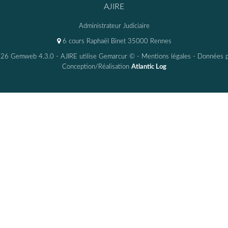
AJIRE
Administrateur Judiciaire
6 cours Raphaël Binet 35000 Rennes
26 Gemweb 4.3.0
- AJIRE utilise
Gemarcur ©
-
Mentions légales
-
Données p
Conception/Réalisation
Atlantic Log