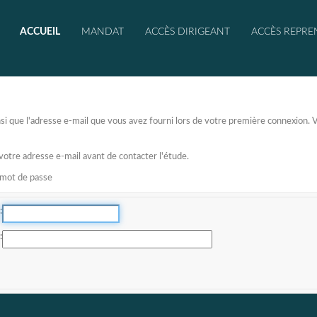
ACCUEIL
MANDAT
ACCÈS DIRIGEANT
ACCÈS REPRE
 ainsi que l'adresse e-mail que vous avez fourni lors de votre première connexion
 votre adresse e-mail avant de contacter l'étude.
e mot de passe