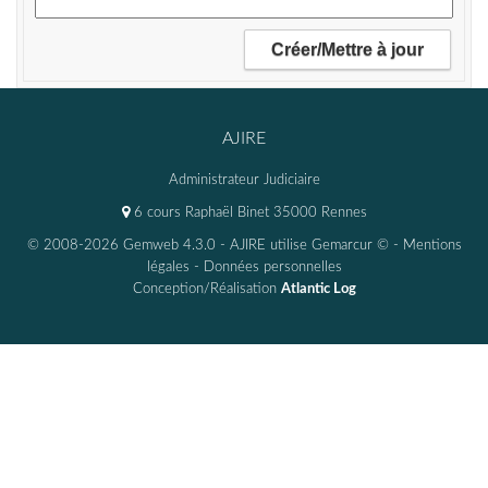
AJIRE
Administrateur Judiciaire
6 cours Raphaël Binet 35000 Rennes
© 2008-2026 Gemweb 4.3.0
- AJIRE utilise
Gemarcur ©
-
Mentions
légales
-
Données personnelles
Conception/Réalisation
Atlantic Log