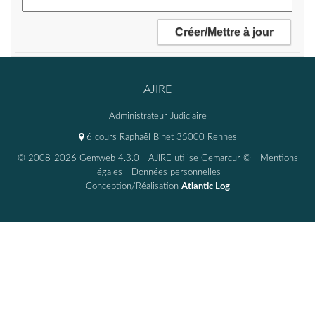
AJIRE
Administrateur Judiciaire
6 cours Raphaël Binet 35000 Rennes
© 2008-2026 Gemweb 4.3.0
- AJIRE utilise
Gemarcur ©
-
Mentions
légales
-
Données personnelles
Conception/Réalisation
Atlantic Log